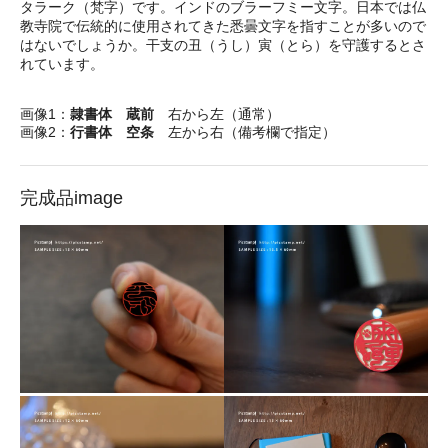
タラーク（梵字）です。インドのブラーフミー文字。日本では仏
教寺院で伝統的に使用されてきた悉曇文字を指すことが多いので
はないでしょうか。干支の丑（うし）寅（とら）を守護するとさ
れています。
画像1：
隷書体 蔵前
右から左（通常）
画像2：
行書体 空条
左から右（備考欄で指定）
完成品image