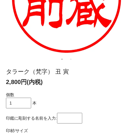
タラーク（梵字） 丑 寅
2,800円(内税)
個数
本
印鑑に彫刻する名前を入力:
印材/サイズ