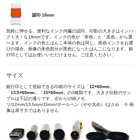
認印 18mm
気軽に押せる、便利なインク内臓の認印。印影の大きさはインパ
クト大！な18mmです。インクの色が「朱色」と「黒色」から選
べます。インクの色とはんこ本体の色は同じ。黒色インクをお選
びの場合、画像の朱色部分が黒色になったはんこになります。銀
行印としてはお使いいただけません。ご注意ください。
サイズ
銀行印として登録できる印材のサイズは「
12×60mm
」
「
13.5×60mm
」「
15×60mm
」の3種類です。大きさ比較のサン
プルは下記の通りです。左からUSBメモ
リ/12mm/13.5mm/15mm/ボールペン（やや太め）/はさみ ※ 画
像は原寸大ではありません