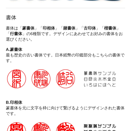
書体
書体は「
篆書体
」「
印相体
」「
隷書体
」「
古印体
」「
楷書体
」
「
行書体
」の6種類です。デザインにあわせてお好みの書体をお
選びください。
A.篆書体
最も歴史の古い書体です。日本紙幣の印鑑部分もこちらの書体で
す。
B.印相体
篆書体を元に文字を枠に向けて繋げるようにデザインされた書体
です。