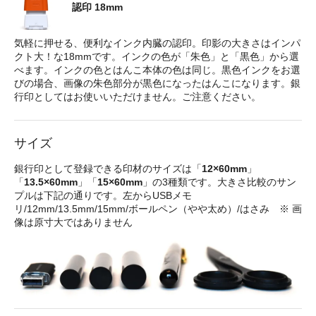
認印 18mm
気軽に押せる、便利なインク内臓の認印。印影の大きさはインパ
クト大！な18mmです。インクの色が「朱色」と「黒色」から選
べます。インクの色とはんこ本体の色は同じ。黒色インクをお選
びの場合、画像の朱色部分が黒色になったはんこになります。銀
行印としてはお使いいただけません。ご注意ください。
サイズ
銀行印として登録できる印材のサイズは「
12×60mm
」
「
13.5×60mm
」「
15×60mm
」の3種類です。大きさ比較のサン
プルは下記の通りです。左からUSBメモ
リ/12mm/13.5mm/15mm/ボールペン（やや太め）/はさみ ※ 画
像は原寸大ではありません