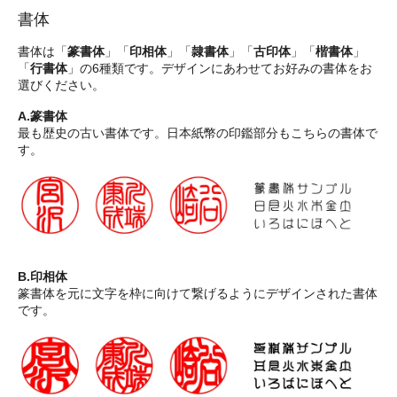
書体
書体は「
篆書体
」「
印相体
」「
隷書体
」「
古印体
」「
楷書体
」
「
行書体
」の6種類です。デザインにあわせてお好みの書体をお
選びください。
A.篆書体
最も歴史の古い書体です。日本紙幣の印鑑部分もこちらの書体で
す。
B.印相体
篆書体を元に文字を枠に向けて繋げるようにデザインされた書体
です。