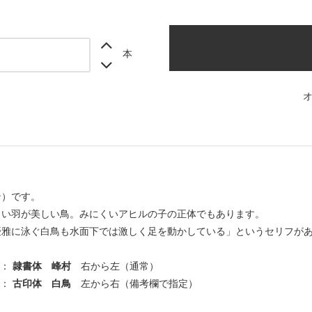
本
ン）です。
白い羽が美しい鳥。みにくいアヒルの子の正体でもあります。
優雅に泳ぐ白鳥も水面下では激しく足を動かしている」というセリフが
 ：
隷書体 峰村
右から左（通常）
 ：
古印体 白鳥
左から右（備考欄で指定）