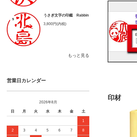
うさぎ文字の印鑑 Rabbin
5
3,800円(内税)
もっと見る
営業日カレンダー
印材
2026年8月
日
月
火
水
木
金
土
1
2
3
4
5
6
7
8