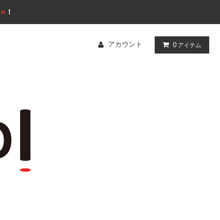
gn
！
アカウント
0
アイテム