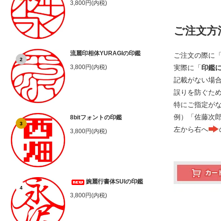
3,800円(内税)
ご注文方
流麗印相体YURAGIの印鑑
ご注文の際に
2
実際に「
印鑑
3,800円(内税)
記載がない場
誤りを防ぐた
特にご指定が
例）「佐藤次
8bitフォントの印鑑
3
左から右へ
3,800円(内税)
婉麗行書体SUIの印鑑
4
3,800円(内税)