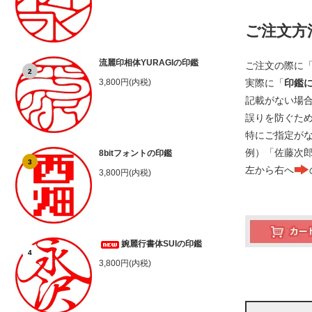
ご注文方
流麗印相体YURAGIの印鑑
ご注文の際に
2
実際に「
印鑑
3,800円(内税)
記載がない場
誤りを防ぐた
特にご指定が
例）「佐藤次
8bitフォントの印鑑
3
左から右へ
3,800円(内税)
婉麗行書体SUIの印鑑
4
3,800円(内税)