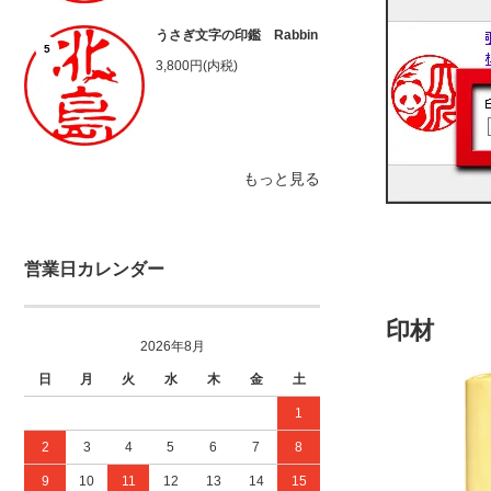
うさぎ文字の印鑑 Rabbin
5
3,800円(内税)
もっと見る
営業日カレンダー
印材
2026年8月
日
月
火
水
木
金
土
1
2
3
4
5
6
7
8
9
10
11
12
13
14
15