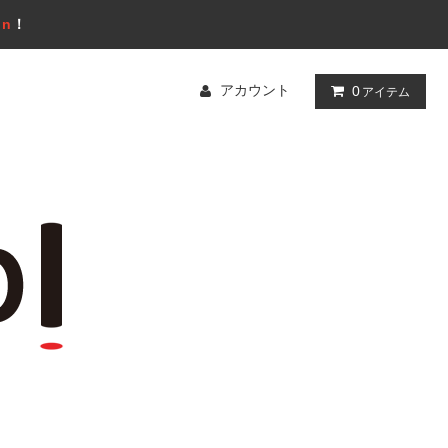
gn
！
アカウント
0
アイテム