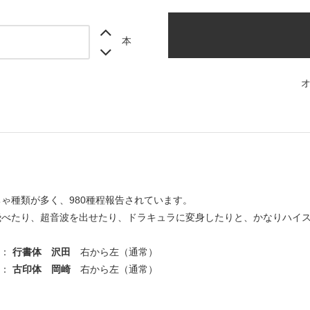
本
。
ゃ種類が多く、980種程報告されています。
飛べたり、超音波を出せたり、ドラキュラに変身したりと、かなりハイ
 ：
行書体 沢田
右から左（通常）
 ：
古印体 岡崎
右から左（通常）