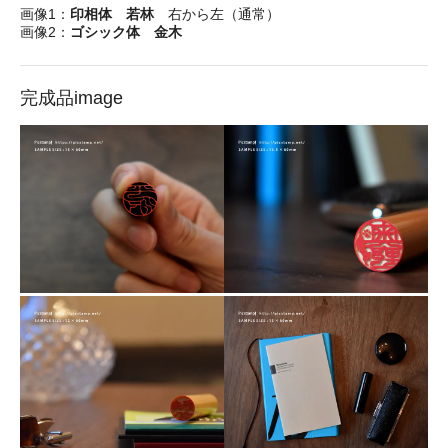
画像1：
印相体 若林
右から左（通常）
画像2：
ゴシック体 金木
完成品image