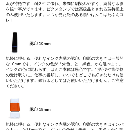
沢が特徴です。耐久性に優れ、朱肉に馴染みやすく、綺麗な印影
を捺す事ができます。ピクスタンプでは高級品とされる芯持極上
のみ使用いたします。いつか見た艶のある黒いはんこはたぶんコ
レ！
認印 10mm
気軽に押せる、便利なインク内臓の認印。印影の大きさは一般的
な10mmです。インクの色が「朱色」と「黒色」から選べます。
インクの色に関わらず、はんこ本体は黒色です。宅配便や郵便物
の受け取りに。仕事の書類に。いつでもどこでも好きなだけお使
いいただけます。銀行印としてはお使いいただけません。ご注意
ください。
認印 18mm
気軽に押せる、便利なインク内臓の認印。印影の大きさはインパ
クト大！な18mmです。インクの色が「朱色」と「黒色」から選