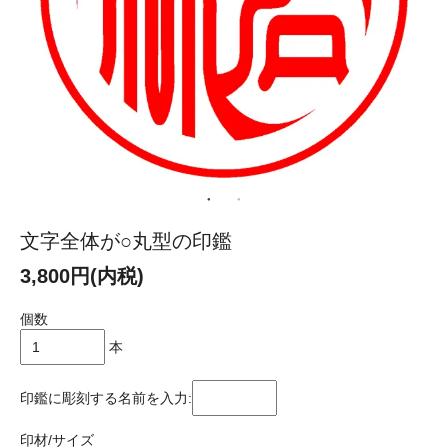
文字全体が○丸型の印鑑
3,800円(内税)
個数
本
印鑑に彫刻する名前を入力:
印材/サイズ