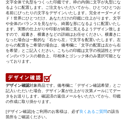
文字全体で丸型をつくった印鑑です。枠の内側に文字が丸型にな
るように配置します。ご注文をいただいてから、ひとつひとつお
名前にぴったりの文字をデザインいたします。完全オーダーメイ
ド！世界にひとつだけ、あなただけの印鑑に仕上がります。文字
や全体のバランスを見ながら、綺麗な形になるように配置いたし
ます。実際の仕上がりや印影が綺麗に見えるようデザイン致しま
すので、縦書き、横書きなどの詳細はお任せください。横書きに
なった場合は一般的な「右から左」で文字を配置いたします。左
からの配置をご希望の場合は、備考欄に「文字の配置は左から右
を希望」とご記入ください。こちらの印鑑は文字の視認性とデザ
インのバランスの都合上、印相体とゴシック体のみ選択可能とな
っております。
デザイン確認
対象商品です。備考欄に「デザイン確認希望」とご
記入いただいた場合、デザイン案が仕上がり次第メールにてデー
タをお送りします。確認済の返信メールをいただいてから、印鑑
の作成に取り掛かります。
[デザイン確認]をご利用のお客様は、必ず
良くあるご質問
の該当
箇所をご確認ください。