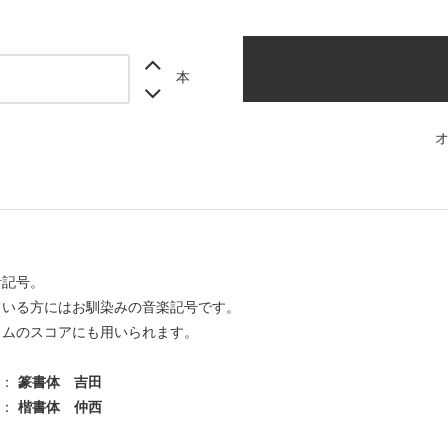
本
音記号。
ている方にはお馴染みの音楽記号です。
ラムのスコアにも用いられます。
 ：
篆書体 吉田
 ：
楷書体 仲西