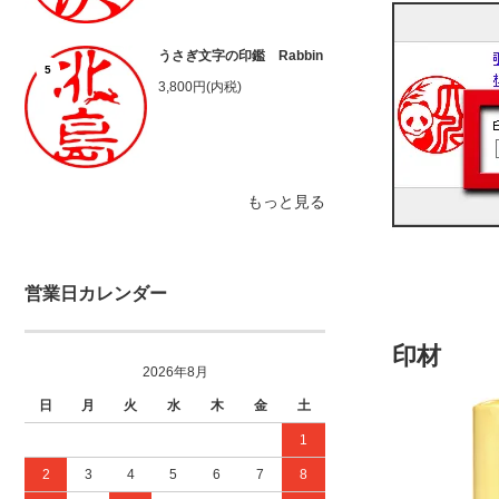
うさぎ文字の印鑑 Rabbin
5
3,800円(内税)
もっと見る
営業日カレンダー
印材
2026年8月
日
月
火
水
木
金
土
1
2
3
4
5
6
7
8