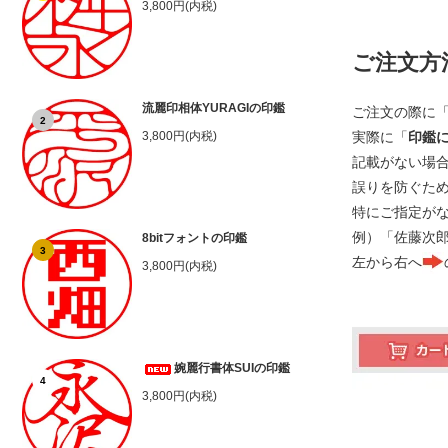
3,800円(内税)
ご注文方
流麗印相体YURAGIの印鑑
ご注文の際に
2
実際に「
印鑑
3,800円(内税)
記載がない場
誤りを防ぐた
特にご指定が
例）「佐藤次
8bitフォントの印鑑
3
左から右へ
3,800円(内税)
婉麗行書体SUIの印鑑
4
3,800円(内税)