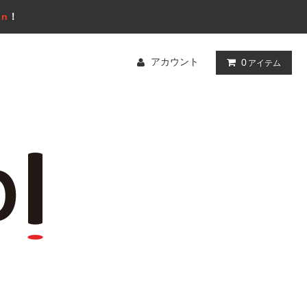
gn
！
アカウント
0
アイテム