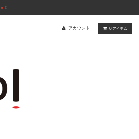
gn
！
アカウント
0
アイテム