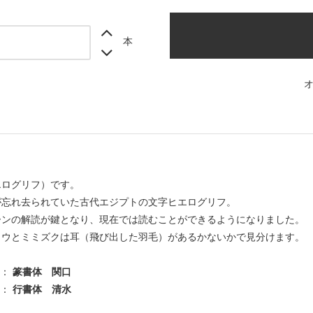
本
エログリフ）です。
が忘れ去られていた古代エジプトの文字ヒエログリフ。
ーンの解読が鍵となり、現在では読むことができるようになりました。
ロウとミミズクは耳（飛び出した羽毛）があるかないかで見分けます。
 ：
篆書体 関口
 ：
行書体 清水