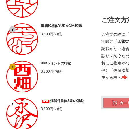
ご注文方
流麗印相体YURAGIの印鑑
2
ご注文の際に
3,800円(内税)
実際に「
印鑑
記載がない場
誤りを防ぐた
特にご指定が
8bitフォントの印鑑
3
例）「佐藤次
3,800円(内税)
左から右へ
婉麗行書体SUIの印鑑
4
3,800円(内税)