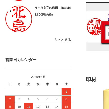
うさぎ文字の印鑑 Rabbin
5
3,800円(内税)
もっと見る
営業日カレンダー
2026年8月
印材
日
月
火
水
木
金
土
1
2
3
4
5
6
7
8
9
10
11
12
13
14
15