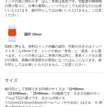
インクの色に関わらず、はんこ本体は黒色です。宅配便や郵便物
の受け取りに。仕事の書類に。いつでもどこでも好きなだけお使
いいただけます。銀行印としてはお使いいただけません。ご注意
ください。
認印 18mm
気軽に押せる、便利なインク内臓の認印。印影の大きさはインパ
クト大！な18mmです。インクの色が「朱色」と「黒色」から選
べます。インクの色とはんこ本体の色は同じ。黒色インクをお選
びの場合、画像の朱色部分が黒色になったはんこになります。銀
行印としてはお使いいただけません。ご注意ください。
サイズ
銀行印として登録できる印材のサイズは「
12×60mm
」
「
13.5×60mm
」「
15×60mm
」の3種類です。大きさ比較のサン
プルは下記の通りです。左からUSBメモ
リ/12mm/13.5mm/15mm/ボールペン（やや太め）/はさみ ※ 画
像は原寸大ではありません