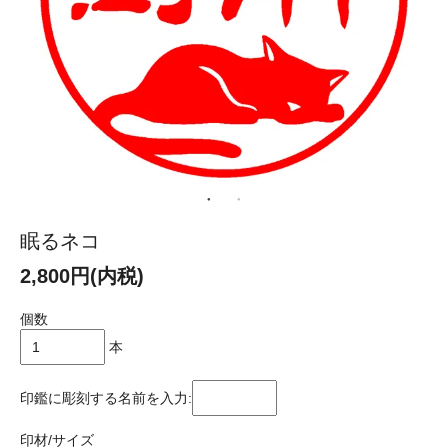
眠るネコ
2,800円(内税)
個数
本
印鑑に彫刻する名前を入力:
印材/サイズ