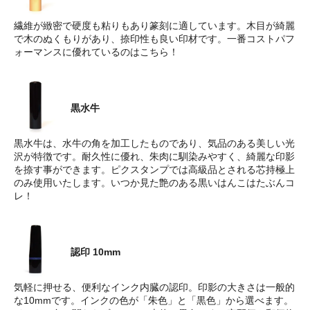
繊維が緻密で硬度も粘りもあり篆刻に適しています。木目が綺麗
で木のぬくもりがあり、捺印性も良い印材です。一番コストパフ
ォーマンスに優れているのはこちら！
黒水牛
黒水牛は、水牛の角を加工したものであり、気品のある美しい光
沢が特徴です。耐久性に優れ、朱肉に馴染みやすく、綺麗な印影
を捺す事ができます。ピクスタンプでは高級品とされる芯持極上
のみ使用いたします。いつか見た艶のある黒いはんこはたぶんコ
レ！
認印 10mm
気軽に押せる、便利なインク内臓の認印。印影の大きさは一般的
な10mmです。インクの色が「朱色」と「黒色」から選べます。