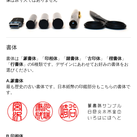
書体
書体は「
篆書体
」「
印相体
」「
隷書体
」「
古印体
」「
楷書体
」
「
行書体
」の6種類です。デザインにあわせてお好みの書体をお
選びください。
A.篆書体
最も歴史の古い書体です。日本紙幣の印鑑部分もこちらの書体で
す。
B.印相体